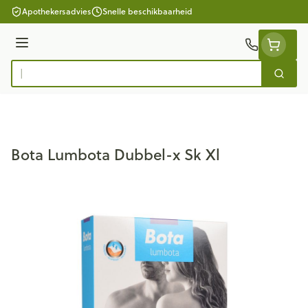
Ga naar de inhoud
Apothekersadvies
Snelle beschikbaarheid
Menu
Zoek
Product, merk, categorie...
Bota Lumbota Dubbel-x Sk Xl