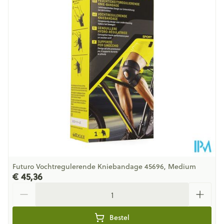
Hoeveelheid
Stuk
Verpakking
Behoud
Kamertemperatuur (15°C - 25°C)
Futuro Vochtregulerende Kniebandage 45696, Medium
€ 45,36
Aantal
Bestel