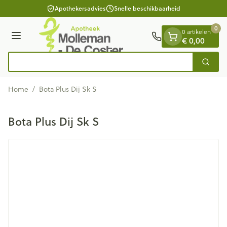
Dia 1 van 1
Ga naar de inhoud
Apothekersadvies
Snelle beschikbaarheid
0
0 artikelen
Menu
€ 0,00
Op
Zoek
Product, merk, categorie...
Home
/
Bota Plus Dij Sk S
Bota Plus Dij Sk S