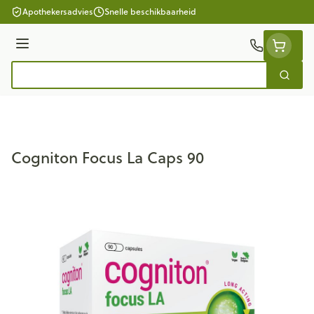
Ga naar de inhoud
Apothekersadvies
Snelle beschikbaarheid
Menu
Zoek
Product, merk, categorie...
Cogniton Focus La Caps 90