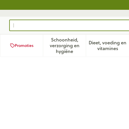
Ga naar de inhoud
Product, merk, categorie...
Schoonheid,
Dieet, voeding en
verzorging en
Promoties
Toon submenu voor Schoonhei
Toon subm
vitamines
hygiëne
Digestil 24 Zuigtabl