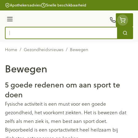
Ga naar de inhoud
Apothekersadvies
Snelle beschikbaarheid
Menu
Zoek
Product, merk, categorie...
Home
/
Gezondheidsnieuws
/
Bewegen
Bewegen
5 goede redenen om aan sport te
doen
Fysische activiteit is een must voor een goede
gezondheid, het voorkomt ziekten. Het is bewezen dat
zelfs als men ziek is, men best aan sport doet.
Bijvoorbeeld is een sportactiviteit heel heilzaam bij