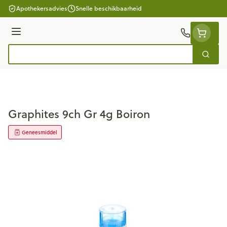
Ga naar de inhoud
Apothekersadvies
Snelle beschikbaarheid
Menu
Zoek
Product, merk, categorie...
Graphites 9ch Gr 4g Boiron
Geneesmiddel