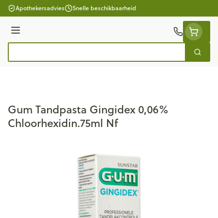
Ga naar de inhoud
Apothekersadvies
Snelle beschikbaarheid
Menu
Zoek
Product, merk, categorie...
Gum Tandpasta Gingidex 0,06%
Chloorhexidin.75ml Nf