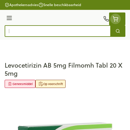
Ga naar de inhoud
Apothekersadvies
Snelle beschikbaarheid
Menu
Zoek
Product, merk, categorie...
Levocetirizin AB 5mg Filmomh Tabl 20 X
5mg
Geneesmiddel
Op voorschrift