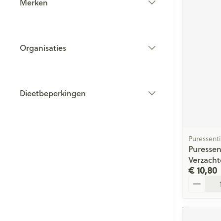
Merken
filter
Organisaties
filter
Dieetbeperkingen
filter
Puressenti
Puressen
Verzach
€ 10,80
Aantal