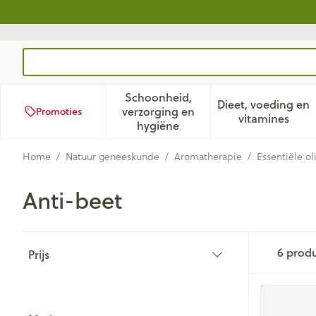
Ga naar de inhoud
Product, merk, categorie...
Schoonheid,
Dieet, voeding en
verzorging en
Promoties
Toon submenu voor Schoonhei
Toon subm
vitamines
hygiëne
Home
/
Natuur geneeskunde
/
Aromatherapie
/
Essentiële ol
Anti-beet
Doorgaan naar productlijst
6
prod
Prijs
filter