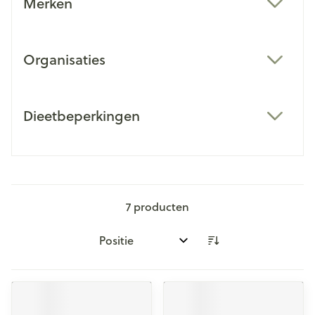
Merken
filter
Organisaties
filter
Dieetbeperkingen
filter
7
producten
Sorteer op: