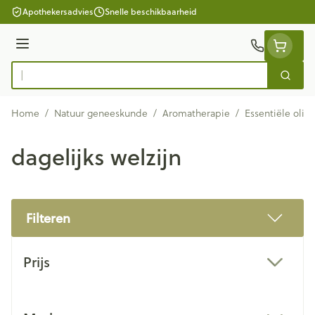
Ga naar de inhoud
Apothekersadvies
Snelle beschikbaarheid
Menu
Zoek
Product, merk, categorie...
Home
/
Natuur geneeskunde
/
Aromatherapie
/
Essentiële olië
dagelijks welzijn
Filteren
Doorgaan naar productlijst
Prijs
filter