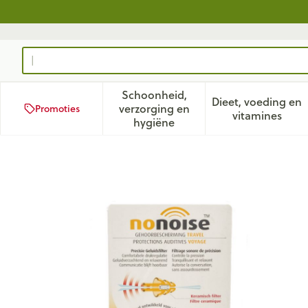
Ga naar de inhoud
Product, merk, categorie...
Schoonheid,
Dieet, voeding en
verzorging en
Promoties
Toon submenu voor Schoonhei
Toon subm
vitamines
hygiëne
Nonoise Gehoorbeschermin