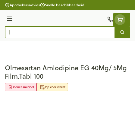
Ga naar de inhoud
Apothekersadvies
Snelle beschikbaarheid
Menu
Zoek
Product, merk, categorie...
Olmesartan Amlodipine EG 40Mg/ 5Mg
Film.Tabl 100
Geneesmiddel
Op voorschrift