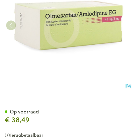
Olmesartan Amlodipine EG 4
Op voorraad
€ 38,49
Terugbetaalbaar