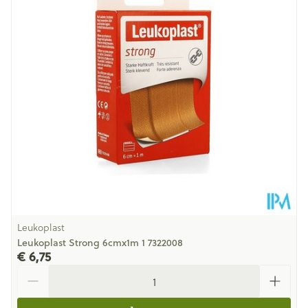
Hoeveelheid
1 p/s
Verpakking
Behoud
Kamertemperatuur (15°C - 25°C)
Leukoplast
Leukoplast Strong 6cmx1m 1 7322008
€ 6,75
Aantal