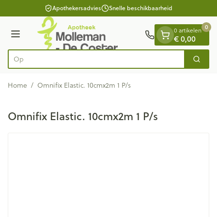
Dia 1 van 1
Ga naar de inhoud
Apothekersadvies
Snelle beschikbaarheid
0
0 artikelen
Menu
€ 0,00
Op zoe
Zoek
Product, merk, categorie...
Home
/
Omnifix Elastic. 10cmx2m 1 P/s
Omnifix Elastic. 10cmx2m 1 P/s