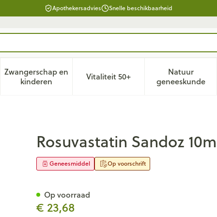
Apothekersadvies
Snelle beschikbaarheid
Zwangerschap en
Natuur
Vitaliteit 50+
d, verzorging en hygiëne categorie
enu voor Dieet, voeding en vitamines categorie
Toon submenu voor Zwangerschap en kinderen ca
Toon submenu voor Vitaliteit 
Toon subm
kinderen
geneeskunde
Filmomh Tabl 100 Hdpe
Rosuvastatin Sandoz 10m
Geneesmiddel
Op voorschrift
Op voorraad
€ 23,68