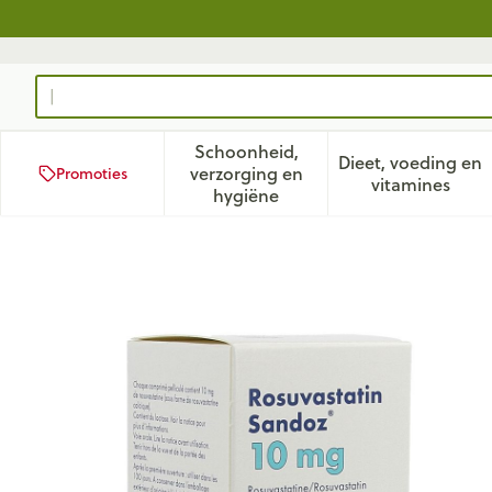
Ga naar de inhoud
Product, merk, categorie...
Schoonheid,
Dieet, voeding en
verzorging en
Promoties
Toon submenu voor Schoonhei
Toon subm
vitamines
hygiëne
Rosuvastatin Sandoz 10mg 