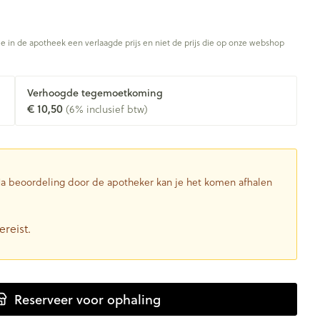
je in de apotheek een verlaagde prijs en niet de prijs die op onze webshop
Verhoogde tegemoetkoming
€ 10,50
(6% inclusief btw)
 Na beoordeling door de apotheker kan je het komen afhalen
ereist.
Reserveer
voor ophaling