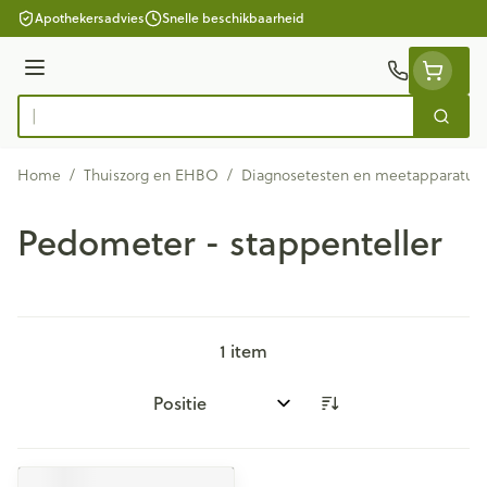
Ga naar de inhoud
Apothekersadvies
Snelle beschikbaarheid
Menu
Zoek
Product, merk, categorie...
Home
/
Thuiszorg en EHBO
/
Diagnosetesten en meetapparatuu
Pedometer - stappenteller
1
item
Sorteer op: