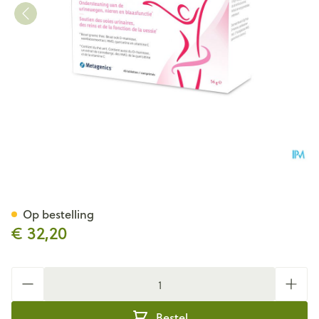
Uridyn Metagenics Comp 45
Op bestelling
€ 32,20
Aantal
Bestel