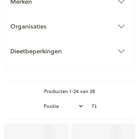
Merken
filter
Organisaties
filter
Dieetbeperkingen
filter
Producten
1
-
24
van
28
Sorteer op: