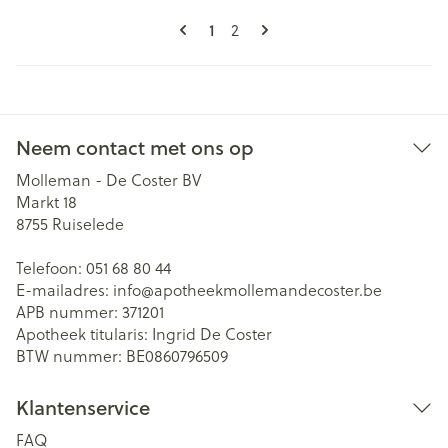
Pagina's
U lees momenteel pagina
Pagina
1
2
Neem contact met ons op
Molleman - De Coster BV
Markt 18
8755
Ruiselede
Telefoon:
051 68 80 44
E-mailadres:
info@
apotheekmollemandecoster.be
APB nummer:
371201
Apotheek titularis:
Ingrid De Coster
BTW nummer:
BE0860796509
Klantenservice
FAQ