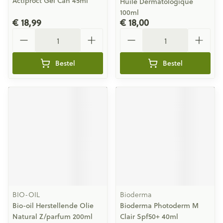
Actiproct Gel Can 45ml
Huile Dermatologique
100ml
€ 18,99
€ 18,00
Aantal
Aantal
Bestel
Bestel
BIO-OIL
Bioderma
Bio-oil Herstellende Olie
Bioderma Photoderm M
Natural Z/parfum 200ml
Clair Spf50+ 40ml