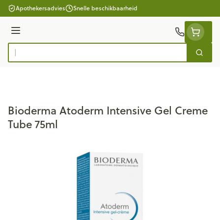
Ga naar de inhoud
Apothekersadvies
Snelle beschikbaarheid
Menu
Zoek
Product, merk, categorie...
Bioderma Atoderm Intensive Gel Creme
Tube 75ml