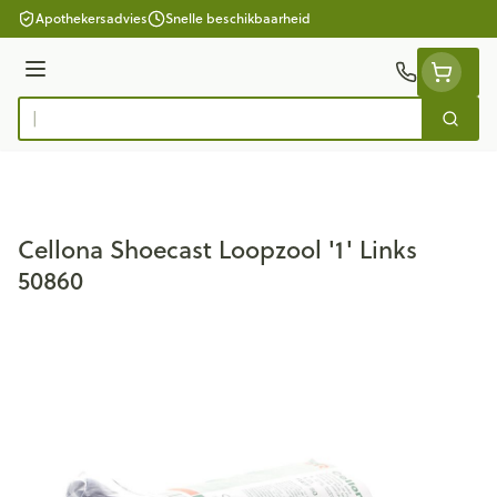
Ga naar de inhoud
Apothekersadvies
Snelle beschikbaarheid
Menu
Zoek
Product, merk, categorie...
Cellona Shoecast Loopzool '1' Links
50860