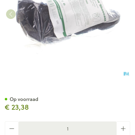
Cellona Shoecast Loopzool '1'
Op voorraad
€ 23,38
Aantal