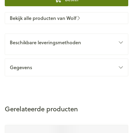
Bekijk alle producten van Wolf
Beschikbare leveringsmethoden
Gegevens
Gerelateerde producten
Navigeren door de elementen van de carrousel is mogelijk m
Druk om carrousel over te slaan
Druk op om naar carrouselnavigatie te gaan